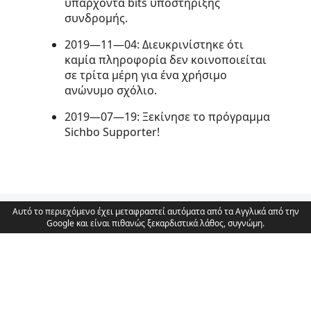
υπάρχοντα bits υποστήριξης
συνδρομής.
2019—11—04: Διευκρινίστηκε ότι
καμία πληροφορία δεν κοινοποιείται
σε τρίτα μέρη για ένα χρήσιμο
ανώνυμο σχόλιο.
2019—07—19: Ξεκίνησε το πρόγραμμα
Sichbo Supporter!
Αυτό το περιεχόμενο έχει μεταφραστεί αυτόματα από τα Αγγλικά από την
Google και είναι πιθανώς ξεκαρδιστικά λάθος, συγνώμη.
Παλιό και περίεργο v3
Πολιτική απορρήτου
Συμφωνία υποστηρικτή
Συμμόρφωση GPL
Σας ευχαριστώ