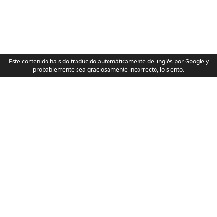
Este contenido ha sido traducido automáticamente del inglés por Google y
probablemente sea graciosamente incorrecto, lo siento.
V3 viejo y peculiar
Política de privacidad
Acuerdo de patrocinador
Cumplimiento de GPL
Gracias
SichboPVR está hecho por el artista de software