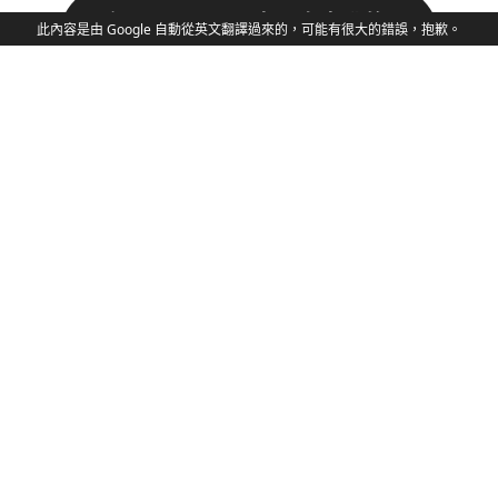
在 SichboPVR 中四處走動的
此內容是由 Google 自動從英文翻譯過來的，可能有很大的錯誤，抱歉。
快速指南。
老而古怪的v3
隱私政策
支持者協議
符合GPL
謝謝
SichboPVR由獨立軟件藝術家Sichbo Interactive製作
在加拿大新斯科舍省 🍁