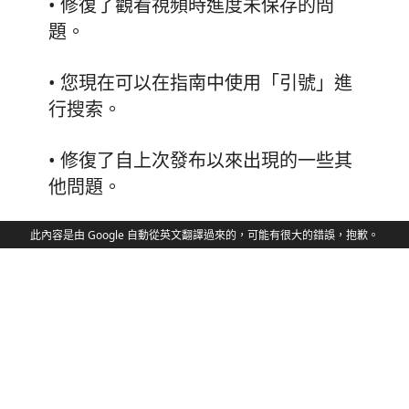
• 修復了觀看視頻時進度未保存的問
題。
• 您現在可以在指南中使用「引號」進
行搜索。
• 修復了自上次發布以來出現的一些其
他問題。
此內容是由 Google 自動從英文翻譯過來的，可能有很大的錯誤，抱歉。
老而古怪的v3
隱私政策
支持者協議
符合GPL
謝謝