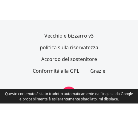
Vecchio e bizzarro v3
politica sulla riservatezza
Accordo del sostenitore
Conformità alla GPL
Grazie
Questo contenuto è stato tradotto automaticamente dall'inglese da Google
e probabilmente è esilarantemente sbagliato, mi dispiace.
SichboPVR è realizzato dall'artista di software
indipendente Sichbo Interactive
in Nuova Scozia, Canada 🍁